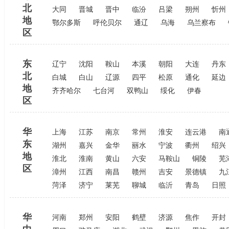
北
大同
晋城
晋中
临汾
吕梁
朔州
忻州
地
鄂尔多斯
呼伦贝尔
通辽
乌海
乌兰察布
区
东
辽宁
沈阳
鞍山
本溪
朝阳
大连
丹东
北
白城
白山
辽源
四平
松原
通化
延边
地
齐齐哈尔
七台河
双鸭山
绥化
伊春
区
华
上海
江苏
南京
常州
淮安
连云港
南
东
湖州
嘉兴
金华
丽水
宁波
衢州
绍兴
地
淮北
淮南
黄山
六安
马鞍山
铜陵
芜
区
漳州
江西
南昌
赣州
吉安
景德镇
九
菏泽
济宁
莱芜
聊城
临沂
青岛
日照
华
河南
郑州
安阳
鹤壁
济源
焦作
开封