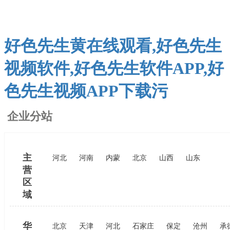
好色先生黄在线观看,好色先生
视频软件,好色先生软件APP,好
色先生视频APP下载污
企业分站
主
河北
河南
内蒙
北京
山西
山东
营
区
域
华
北京
天津
河北
石家庄
保定
沧州
承