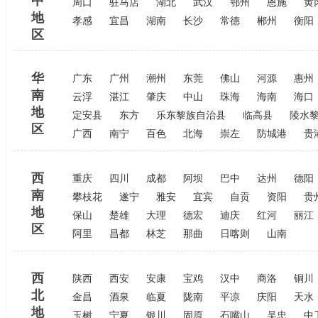
中
周口
驻马店
湖北
武汉
鄂州
恩施
黄
地
孝感
宜昌
湖南
长沙
常德
郴州
衡阳
区
华
广东
广州
潮州
东莞
佛山
河源
惠州
南
云浮
湛江
肇庆
中山
珠海
海南
海口
地
定安县
东方
乐东黎族自治县
临高县
陵水
区
广西
南宁
百色
北海
崇左
防城港
贵
西
重庆
四川
成都
阿坝
巴中
达州
德阳
南
攀枝花
遂宁
雅安
宜宾
自贡
资阳
贵
地
保山
楚雄
大理
德宏
迪庆
红河
丽江
区
阿里
昌都
林芝
那曲
日喀则
山南
西
陕西
西安
安康
宝鸡
汉中
商洛
铜川
北
金昌
酒泉
临夏
陇南
平凉
庆阳
天水
地
玉树
宁夏
银川
固原
石嘴山
吴忠
中